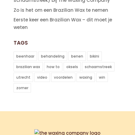
schaamstreek) bij The Waxing Company
Zo is het om een Brazilian Wax te nemen
Eerste keer een Brazilian Wax – dit moet je
weten
TAGS
beenhaar
behandeling
benen
bikini
brazilian wax
how to
oksels
schaamstreek
utrecht
video
voordelen
waxing
win
zomer