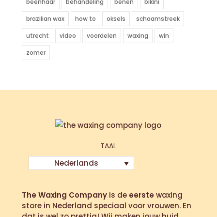
beenhaar
behandeling
benen
bikini
brazilian wax
how to
oksels
schaamstreek
utrecht
video
voordelen
waxing
win
zomer
TAAL
Nederlands
The Waxing Company
is de
eerste
waxing
store in Nederland speciaal voor vrouwen. En
dat is wel zo prettig! Wij maken jouw huid